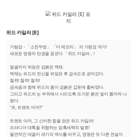
위드 카일러 [E]
가람검 - 「소천무쌍」 「더 메모리」 의 가람검 작가!
새로운 영웅의 탄생을 꿈꾼다 「위드 카일러」!
얼굴까지 뒤덮은 검붉은 액체.
액체는 위드의 전신을 뒤덮은 후 급속도로 굳어갔다.
철컥! 철컥! 철컥!
금속음과 함께 위드의 몸이 검붉은 갑옷에 휩싸였다.
그리고 위드의 눈 부위에서 시리도록 뜨거운 붉은 빛이 뿜어져 나
왔다.
“트, 트랜트 아머?”
트랜트 아머, 그 신비한 힘을 얻은 위드 카일러!
프라디아 대륙을 위협하는 암흑세력의 발호!
필연적인 대결이 세기의 역사를 바꾸고, 영웅은 또 다른 전설이