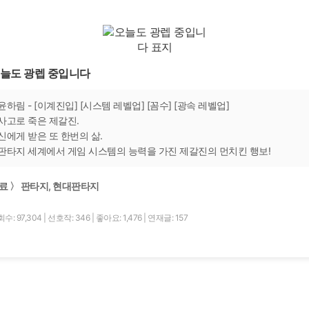
늘도 광렙 중입니다
윤하림 - [이계진입] [시스템 레벨업] [꼼수] [광속 레벨업]
사고로 죽은 제갈진.
신에게 받은 또 한번의 삶.
판타지 세계에서 게임 시스템의 능력을 가진 제갈진의 먼치킨 행보!
료 〉 판타지, 현대판타지
수: 97,304
|
선호작: 346
|
좋아요: 1,476
|
연재글: 157