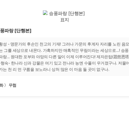
풍파랑 [단행본]
황성 - 명문가의 후손인 천고의 기재! 그러나 가문의 후계자 자리를 노린 음
는 그를 세상으로 내몬다. 가혹하지만 매혹적인 무림이라는 세상으로...! 승풍
파랑... 원대한 포부와 야망의 다른 말이 이제 이루어진다! 제자은탑(題慈恩塔
-형숙- 한나라 산과 강물은 여기 있고 전나라 능엔 수풀이 우거졌구나. 저물
가는 천 리 먼 구름을 보노라니 상처 많은 이 마음 둘 곳이 없구나.
화 〉 무협