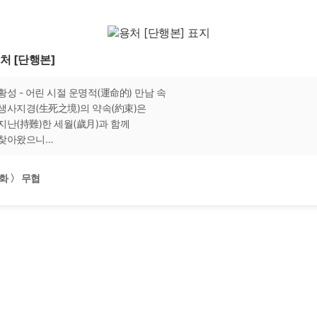
처 [단행본]
황성 - 어린 시절 운명적(運命的) 만남 속
생사지경(生死之境)의 약속(約束)은
지난(持難)한 세월(歲月)과 함께
찾아왔으니…
화 〉 무협