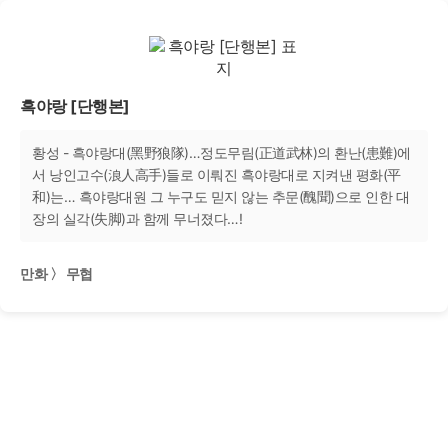
흑야랑 [단행본]
황성 - 흑야랑대(黑野狼隊)…정도무림(正道武林)의 환난(患難)에
서 낭인고수(浪人高手)들로 이뤄진 흑야랑대로 지켜낸 평화(平
和)는… 흑야랑대원 그 누구도 믿지 않는 추문(醜聞)으로 인한 대
장의 실각(失脚)과 함께 무너졌다…!
만화 〉 무협