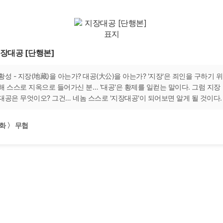
장대공 [단행본]
황성 - 지장(地藏)을 아는가? 대공(大公)을 아는가? '지장'은 죄인을 구하기 위
해 스스로 지옥으로 들어가신 분… '대공'은 황제를 일컫는 말이다. 그럼 지장
대공은 무엇이오? 그건… 네놈 스스로 '지장대공'이 되어보면 알게 될 것이다.
화 〉 무협