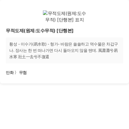
무적도제(원제:도수무적) [단행본]
황성 - 이수가(易水歌) - 형가- 바람은 쓸쓸하고 역수물은 차갑구
나. 장사는 한 번 떠나가면 다시 돌아오지 않을 텐데. 風蕭蕭兮易
水寒 壯土一去兮不復還
만화 〉 무협