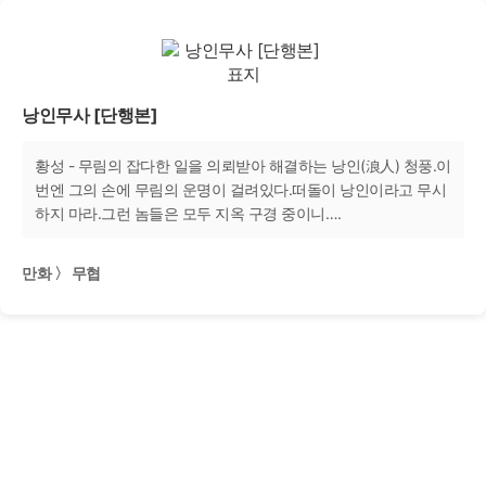
낭인무사 [단행본]
황성 - 무림의 잡다한 일을 의뢰받아 해결하는 낭인(浪人) 청풍.이
번엔 그의 손에 무림의 운명이 걸려있다.떠돌이 낭인이라고 무시
하지 마라.그런 놈들은 모두 지옥 구경 중이니….
만화 〉 무협