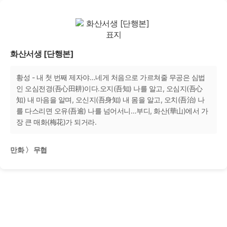
화산서생 [단행본]
황성 - 내 첫 번째 제자야…네게 처음으로 가르쳐줄 무공은 심법
인 오심전경(吾心田耕)이다.오지(吾知) 나를 알고, 오심지(吾心
知) 내 마음을 알며, 오신지(吾身知) 내 몸을 알고, 오치(吾治) 나
를 다스리면 오유(吾逾) 나를 넘어서니…부디, 화산(華山)에서 가
장 큰 매화(梅花)가 되거라.
만화 〉 무협