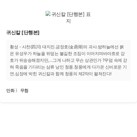
귀신칼 [단행본]
황성 - 사천(四川) 대지진.금정호(金鼎湖)의 괴사.밤하늘에선 붉
은 유성우가 하늘을 뒤덮는 불길한 조짐이 이어지며바야흐로 강
호가 뒤숭숭해졌지만,…그게 나하고 무슨 상관인가 ?무덤 속에 갇
혀 죽음을 기다리는 삼류 낭인 청풍.청풍에게 다가온 신비로운 기
연.심장에 박힌 귀신칼과 함께 청풍의 제2막이 펼쳐진다!
만화 〉 무협