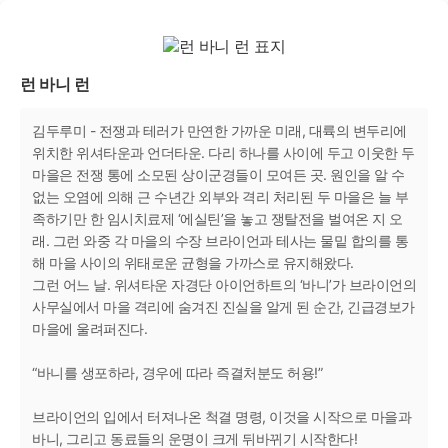
런 바니 런
김두루미 - 전쟁과 테러가 만연한 가까운 미래, 대륙의 변두리에
위치한 위셔타운과 언더타운. 다리 하나를 사이에 두고 이웃한 두
마을은 전쟁 통에 소모된 상이군경들이 모여든 곳. 원인을 알 수
없는 오염에 의해 근 수년간 외부와 격리 처리된 두 마을은 늘 부
족하기만 한 임시치료제 ‘에실틴’을 놓고 쟁탈전을 벌여온 지 오
래. 그런 와중 각 마을의 수장 브라이언과 테사는 물밑 합의를 통
해 마을 사이의 위태로운 균형을 가까스로 유지해왔다.
그런 어느 날. 위셔타운 자경단 아이언하트의 ‘바니’가 브라이언의
사무실에서 마을 격리에 숨겨진 진실을 알게 된 순간, 긴급경보가
마을에 울려퍼진다.
“바니를 생포하라, 경우에 따라 즉결처분도 허용!”
브라이언의 입에서 터져나온 척결 명령, 이것을 시작으로 마을과
바니, 그리고 동료들의 운명이 크게 뒤바뀌기 시작한다!