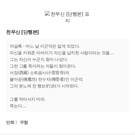
천무신 [단행본]
야설록 - 어느 날 이군악은 알게 되었다.
자신을 키워준 아버지가 자신을 납치한 사람이라는 것을….
그는 자신이 누군지 찾아 나섰다.
그런 그를 죽이려는 자들이 찾아온다.
서장(西藏) 소뢰음사(小雷音寺)의
불마공(佛魔功) 전수자(傳受者)인 이군악.
그의 분노에 찬 행보(行步)가 시작된다.
그를 막아서지 마라.
죽는다….
만화 〉 무협