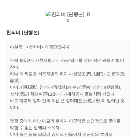
천외비 [단행본]
야설록 - <천외비> 개정판입니다.
무력 1802년, 사천지방에서 소금 밀매를 앞둔 작은 싸움이 벌어
진다.
허나 이 싸움은 서북지방의 패자 사천당문(四川唐門), 곤륜파(崑
崙派),
아미파(峨嵋派), 청성파(靑城派)와 운남(雲南) 점창파(點蒼派),
섬서(陝西) 화산파(華山派)가 가세하면서 들불처럼 커졌다.
바로 마교와 정파 간의 이십 년 정마대전(正魔大戰)이 일어난 것
이다.
전쟁 중에 태어난 마교의 후계자 이군악은 선천적으로 무예를
익힐 수 없는 절맥의 소유자.
이미 죽은 몸을 되살려 강시로 만들어져 이군악의 호위로